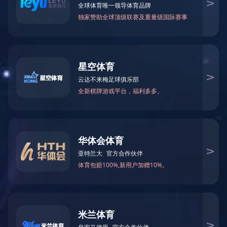
2025.10.17
建投集团与水务集团签订战略合作框架协议
10月14日下午，建投集团与合肥水务集团举行市属国企合作签
约活动，市国资委党委书记、主任李宏卓，党委委员、副主任张
庆伟，合肥水务集团党委书记、董事长郭星，建投集团党委副书
记、董事、总经理陆勤航共同出席见证。 ...
2025.10.11