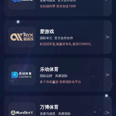
建投集团连续两年上榜“中国服务业企业500强”
日前，中国企业联合会、中国企业家协会在重庆发布“2025中国
服务业企业500强”。榜单显示，服务业“500强”企业营业收入增
速加快，利润水平较快增长，经营效益结构性向好，人均营业收
入和人均净利润分别增长至328.1万元和21....
2025.10.10
合肥市建投集团成功发行全国首单“三地一区”科技创新公司
债券
2025年9月23日，九州（中国）一站式服务平台（集团）有限公