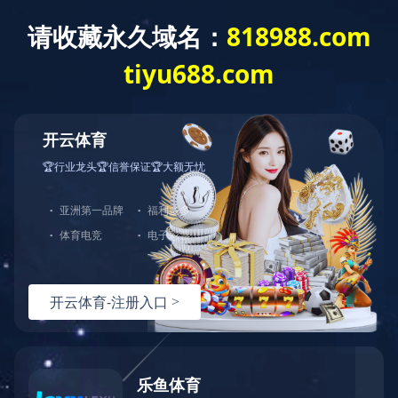
信息公告
您的位置：
首页
>
信息公告
>
财务指标专栏
>
合肥市建投集团
2015年度3季度主要财务指标
合肥市建投集团2015年度3季度主要财务指标
2015.12.02
文章来源：
阅读次数：
次
一、企业基本情况
根据合肥市委、市政府关于深化投融资管理体制
改革、全面推进“大发展、大建设、大环境”发展战略
的要求，为构建强有力的投融资运作平台，进一步加