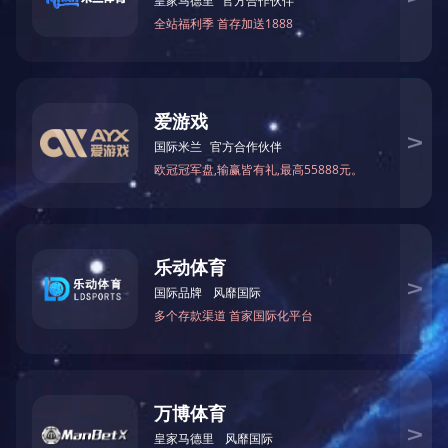
截至2015年9月末，建投集团合并资产总额
2,440.64亿元，负债总额1,301.35亿元，所有者权益
1,139.29亿元；2015年前3季度实现营业收入141.56
亿元，利润总额42.13亿元，净利润37.39亿元。
上一条
合肥市建投集团2015年度4季度主要财务指标
下一条
下一条合肥市建投集团2015年度2季度主要财务指标
法律声明
网站地图
集团子站
公司地址：合肥市滨湖新区武汉路229号
Copyright © 2021 九州（中国）一站式服务平台(集团)有限公司版