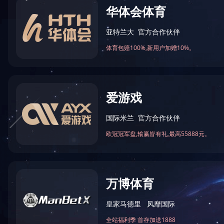
合肥市建投集团2016年度1季度主
2016.06.01
文章来源：
阅读次数：
次
截至2016年3月末，建投集团合并资产总额2,662
元；2016年1季度实现营业收入59.01亿元，利润总额0
法律声明
网站地图
集团子站