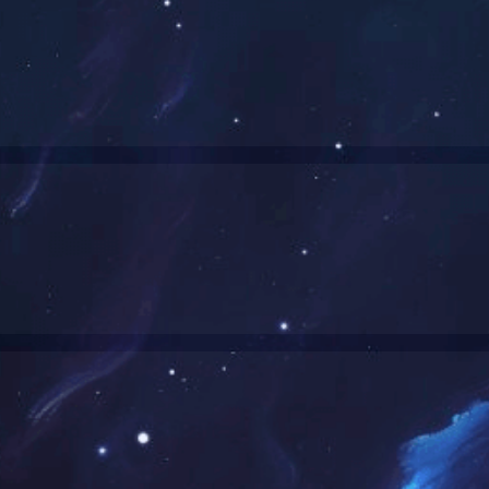
工程建设
Engineering Const
躬耕城市建设，
基础设施重点工程建
工程、高速和国省干
城市重大基础设施工
力，打造诸多精品示
优秀城市建设供应商