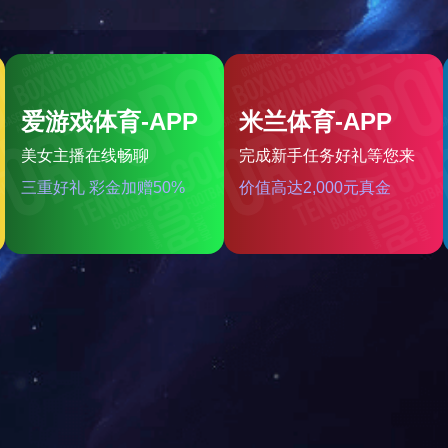
市政工程
智慧交通
房地产
水利工程
高速和国省干道