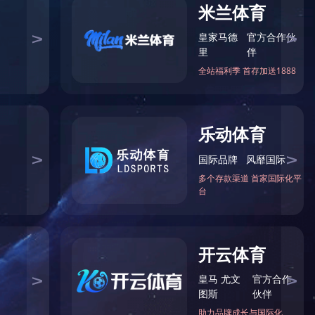
业
务
项
介
目
绍
成
展
员
ruction
示
单
位
依托基础设施投融资及大建设项目管理优势，聚焦
设、工程检测、综合管廊建设管理、房地产、水利
道等持续发力，培养了一批专业化团队，努力形成
程项目总承包、全过程咨询、总运维等核心技术能
范工程和城市形象新亮点，成为具有市场竞争力的
。